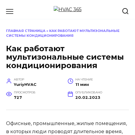
Перейти
к
содержанию
ГЛАВНАЯ СТРАНИЦА
»
КАК РАБОТАЮТ МУЛЬТИЗОНАЛЬНЫЕ
СИСТЕМЫ КОНДИЦИОНИРОВАНИЯ
Как работают
мультизональные системы
кондиционирования
АВТОР
НА ЧТЕНИЕ
YuriyHVAC
11 мин
ПРОСМОТРОВ
ОПУБЛИКОВАНО
727
20.02.2023
Офисные, промышленные, жилые помещения,
в которых люди проводят длительное время,