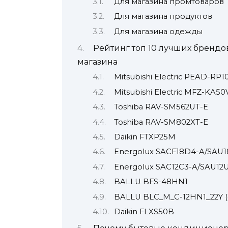
Для магазина промтоваров
Для магазина продуктов
Для магазина одежды
Рейтинг топ 10 лучших бренд
магазина
Mitsubishi Electric PEAD-R
Mitsubishi Electric MFZ-KA
Toshiba RAV-SM562UT-E
Toshiba RAV-SM802XT-E
Daikin FTXP25M
Energolux SACF18D4-A/SAU
Energolux SAC12C3-A/SAU12
BALLU BFS-48HN1
BALLU BLC_M_C-12HN1_22Y (
Daikin FLXS50B