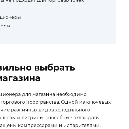
 не подходят для торговых точек
иционеры
неры
вильно выбрать
магазина
ционера для магазина необходимо
 торгового пространства. Одной из ключевых
ичие различных видов холодильного
, шкафы и витрины, способные охлаждать
оснащены компрессорами и испарителями,