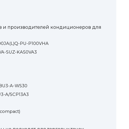
ов и производителей кондиционеров для
P100JA(L)Q-PU-P100VHA
50VA-SUZ-KA50VA3
18U3-A-WS30
U3-A/SCP13A3
compact)