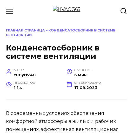
Перейти
к
содержанию
ГЛАВНАЯ СТРАНИЦА
»
КОНДЕНСАТОСБОРНИК В СИСТЕМЕ
ВЕНТИЛЯЦИИ
Конденсатосборник в
системе вентиляции
АВТОР
НА ЧТЕНИЕ
YuriyHVAC
6 мин
ПРОСМОТРОВ
ОПУБЛИКОВАНО
1.1к.
17.09.2023
В современных условиях обеспечения
комфортной атмосферы в жилых и рабочих
помещениях, эффективная вентиляционная