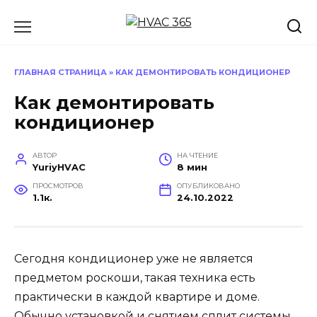
Перейти
к
содержанию
ГЛАВНАЯ СТРАНИЦА
»
КАК ДЕМОНТИРОВАТЬ КОНДИЦИОНЕР
Как демонтировать
кондиционер
АВТОР
НА ЧТЕНИЕ
YuriyHVAC
8 мин
ПРОСМОТРОВ
ОПУБЛИКОВАНО
1.1к.
24.10.2022
Сегодня кондиционер уже не является
предметом роскоши, такая техника есть
практически в каждой квартире и доме.
Обычно установкой и снятием сплит системы